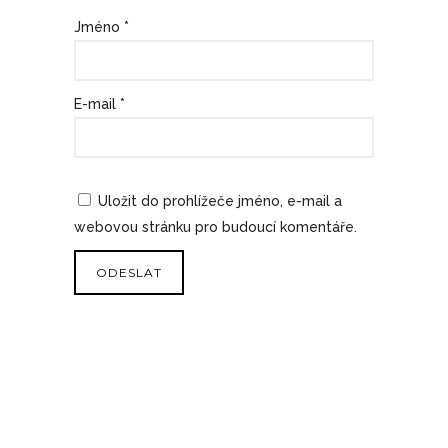
ěz
k
Jméno
*
di
č
ek
E-mail
*
Uložit do prohlížeče jméno, e-mail a
webovou stránku pro budoucí komentáře.