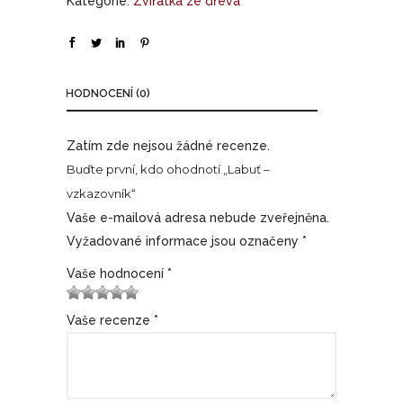
Kategorie:
Zvířátka ze dřeva
HODNOCENÍ (0)
Zatím zde nejsou žádné recenze.
Buďte první, kdo ohodnotí „Labuť –
vzkazovník“
Vaše e-mailová adresa nebude zveřejněna.
Vyžadované informace jsou označeny
*
Vaše hodnocení
*
1
2 ze
3 ze 5
4 ze 5
5 z 5
Vaše recenze
*
z
5
hvězdi
hvězdiče
hvězdiček
5
hvěz
ček
k
hv
diče