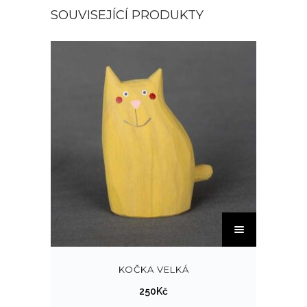
SOUVISEJÍCÍ PRODUKTY
T
e
n
t
KOČKA VELKÁ
o
250
Kč
p