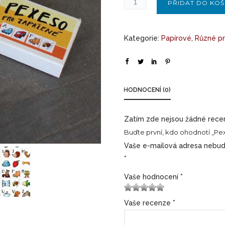
PŘIDAT DO KOŠ
Kategorie:
Papírové
,
Různé pr
HODNOCENÍ (0)
Zatím zde nejsou žádné rece
Buďte první, kdo ohodnotí „Pe
Vaše e-mailová adresa nebud
*
Vaše hodnocení
*
1
2 ze
3 ze 5
4 ze 5
5 z 5
Vaše recenze
*
z
5
hvězdi
hvězdiče
hvězdiček
5
hvěz
ček
k