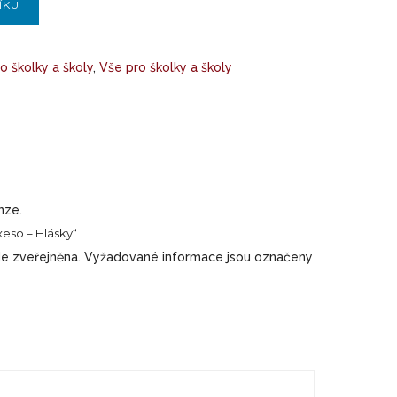
ÍKU
o školky a školy
,
Vše pro školky a školy
nze.
xeso – Hlásky“
e zveřejněna.
Vyžadované informace jsou označeny