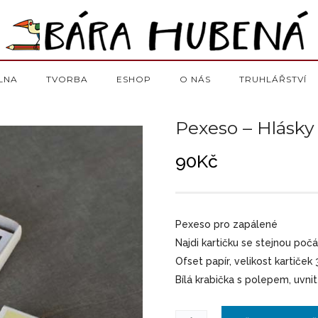
LNA
TVORBA
ESHOP
O NÁS
TRUHLÁŘSTVÍ
Pexeso – Hlásky
90
Kč
Pexeso pro zapálené
Najdi kartičku se stejnou počá
Ofset papír, velikost kartiček
Bílá krabička s polepem, uvn