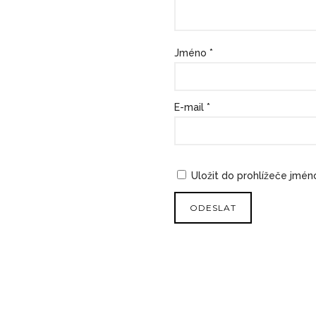
hv
diče
ěz
k
Jméno
*
di
č
ek
E-mail
*
Uložit do prohlížeče jmé