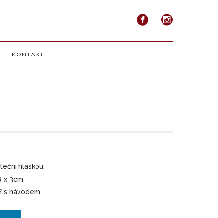
KONTAKT
teční hláskou.
 3 x 3cm
itř s návodem